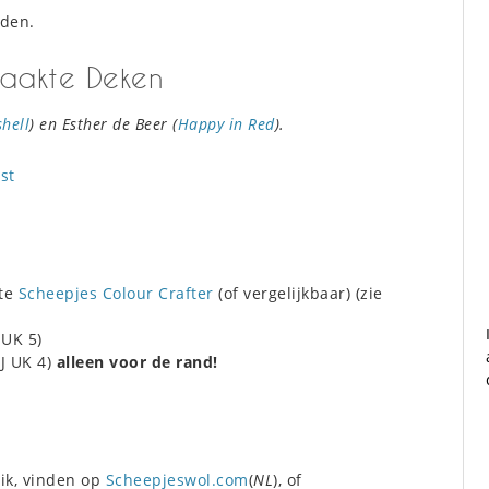
den.
aakte Deken
shell
) en Esther de Beer (
Happy in Red
).
st
kte
Scheepjes Colour Crafter
(of vergelijkbaar) (zie
 UK 5)
J UK 4)
alleen voor de rand!
ik, vinden op
Scheepjeswol.com
(
NL
), of