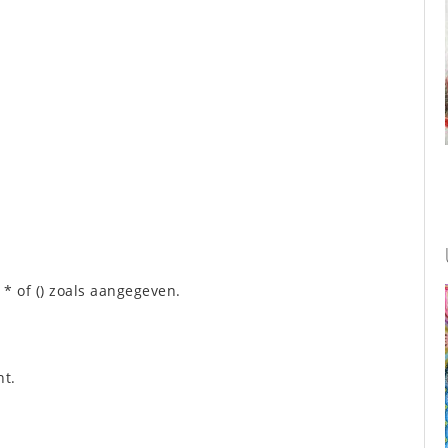
 * of () zoals aangegeven.
nt.