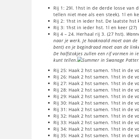
Rij 1: 29l. 1hst in de derde losse van 
tellen niet mee als een steek). 1l en ke
Rij 2: 1hst in ieder hst. De laatste hst 
Rij 3: 1hst in ieder hst. 1l en keer (27)
Rij 4 – 24. Herhaal rij 3. (27 hst).
Wannee
naar je werk. Je haaknaald moet aan de r
bent) en je begindraad moet aan de linker
De halfstokjes zullen een rif vormen in i
kunt tellen.
Rij 25: Haak 2 hst samen. 1hst in de v
Rij 26: Haak 2 hst samen. 1hst in de v
Rij 27: Haak 2 hst samen. 1hst in de v
Rij 28: Haak 2 hst samen. 1hst in de v
Rij 29: Haak 2 hst samen. 1hst in de v
Rij 30: Haak 2 hst samen. 1hst in de v
Rij 31: Haak 2 hst samen. 1hst in de v
Rij 32: Haak 2 hst samen. 1hst in de v
Rij 33: Haak 2 hst samen. 1hst in de v
Rij 34: Haak 2 hst samen. 1hst in de v
Rij 35: Haak 2 hst samen. 1hst in de v