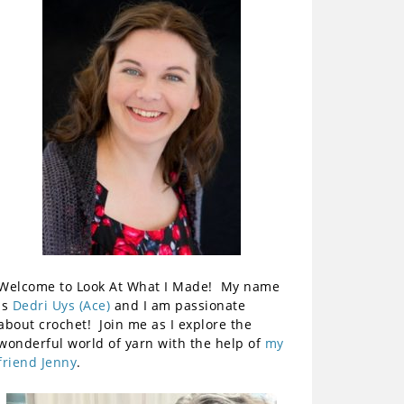
Welcome to Look At What I Made! My name
is
Dedri Uys (Ace)
and I am passionate
about crochet! Join me as I explore the
wonderful world of yarn with the help of
my
friend Jenny
.